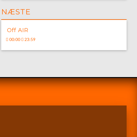
NÆSTE
Off AIR
00:00
23:59