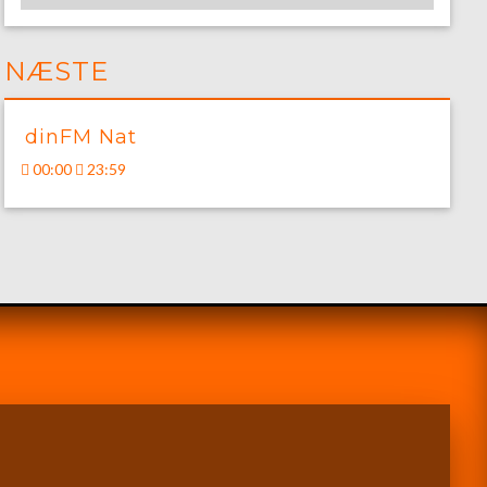
NÆSTE
dinFM Nat
00:00
23:59