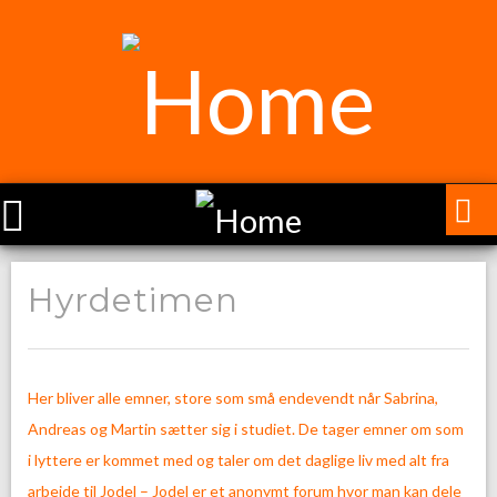
Hyrdetimen
Her bliver alle emner, store som små endevendt når Sabrina,
Andreas og Martin sætter sig i studiet. De tager emner om som
i lyttere er kommet med og taler om det daglige liv med alt fra
arbejde til Jodel – Jodel er et anonymt forum hvor man kan dele